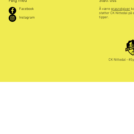
Følg med
Støtt oss
Facebook
Å være
grasrotgiver
ko
støtter CK Nittedal på 
tipper.
Instagram
CK Nittedal - #S