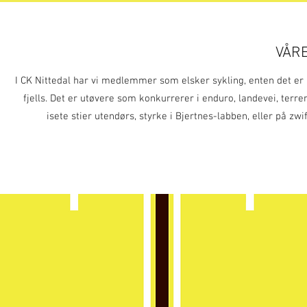
VÅRE
I CK Nittedal har vi medlemmer som elsker sykling, enten det er la
fjells. Det er utøvere som konkurrerer i enduro, landevei, terre
isete stier utendørs, styrke i Bjertnes-labben, eller på zwi