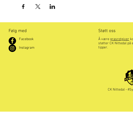
Følg med
Støtt oss
Facebook
Å være
grasrotgiver
ko
støtter CK Nittedal på 
tipper.
Instagram
CK Nittedal - #S