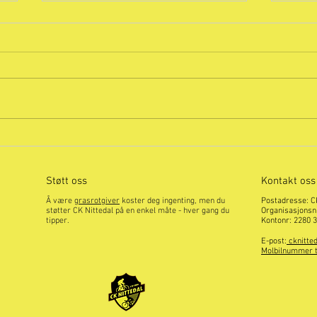
Sett av helgen 5.-6. september
Familjes
2026!
Sept
Støtt oss
Kontakt oss
Å være
grasrotgiver
koster deg ingenting, men du
Postadresse: C
støtter CK Nittedal på en enkel måte - hver gang du
Organisasjonsn
tipper.
Kontonr: 2280 
E-post:
cknitte
Molbilnummer ti