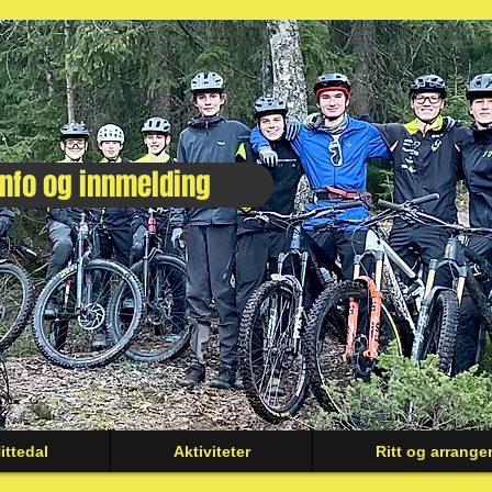
nfo og innmelding
ttedal
Aktiviteter
Ritt og arrange