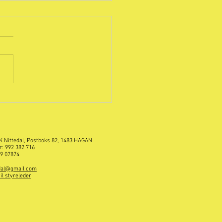
amling på Trysil 26-28
ember
K Nittedal, Postboks 82, 1483 HAGAN
r: 992 382 716
39 07874
dal@gmail.com
l styreleder