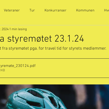
Veteraner
Tur
Konkurranser
Kommunen
Hv
r. 2024
1 min lesing
ra styremøtet 23.1.24
rat fra styremøtet pga. for travel tid for styrets medlemmer. 
styremøte_230124
.pdf
11KB