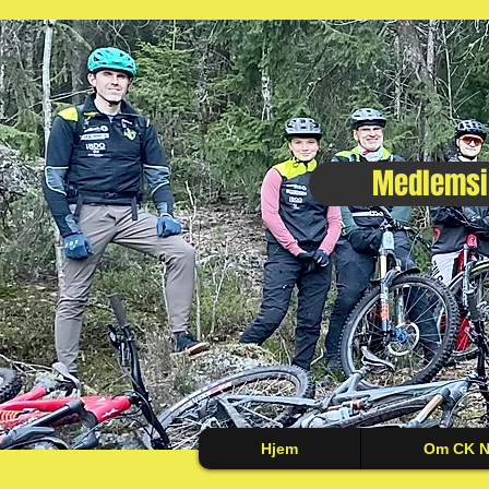
Medlemsi
Hjem
Om CK Ni