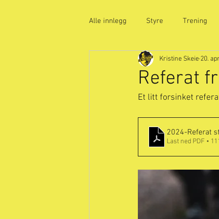
Alle innlegg
Styre
Trening
Kristine Skeie
20. ap
ungdom
ritt
Referat f
Et litt forsinket refe
2024-Referat 
Last ned PDF • 1