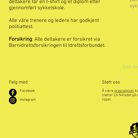
påm
deltakere får en t-shirt og et diplom etter
syk
gjennomført sykkelskole.
Alle våre trenere og ledere har godkjent
politiattest.
Forsikring
: Alle deltakere er forsikret via
Barnidrettsforsikringen til Idrettsforbundet.
Takk for
Følg med
Støtt oss
Facebook
Å være
grasrotgiver
ko
støtter CK Nittedal på 
tipper.
Instagram