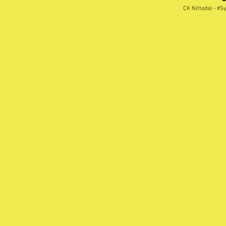
CK Nittedal - #S